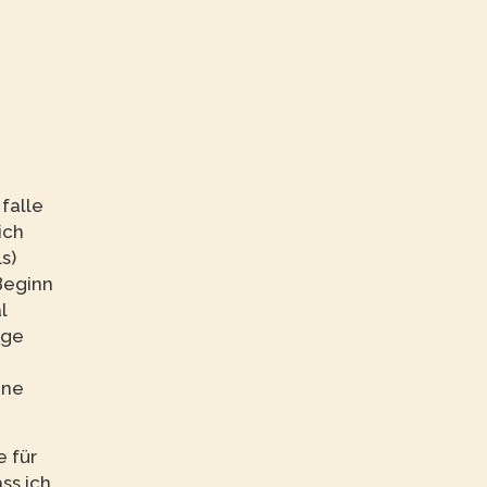
falle
ich
s)
Beginn
l
age
ine
e für
ss ich