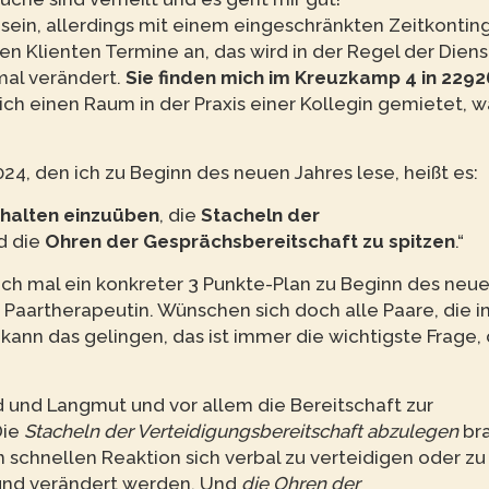
 sein, allerdings mit einem eingeschränkten Zeitkontin
n Klienten Termine an, das wird in der Regel der Dien
mal verändert.
Sie finden mich im Kreuzkamp 4 in 2292
ich einen Raum in der Praxis einer Kollegin gemietet, w
24, den ich zu Beginn des neuen Jahres lese, heißt es:
halten einzuüben
, die
Stacheln der
d die
Ohren der Gesprächsbereitschaft zu spitzen
.“
doch mal ein konkreter 3 Punkte-Plan zu Beginn des neu
s Paartherapeutin. Wünschen sich doch alle Paare, die in
nn das gelingen, das ist immer die wichtigste Frage, 
 und Langmut und vor allem die Bereitschaft zur
Die
Stacheln der Verteidigungsbereitschaft abzulegen
br
n schnellen Reaktion sich verbal zu verteidigen oder zu
 und verändert werden. Und
die Ohren der