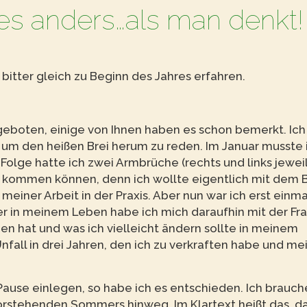
 anders…als man denkt!
bitter gleich zu Beginn des Jahres erfahren.
eboten, einige von Ihnen haben es schon bemerkt. Ich 
ge um den heißen Brei herum zu reden. Im Januar musste 
 Folge hatte ich zwei Armbrüche (rechts und links jeweil
r kommen können, denn ich wollte eigentlich mit dem 
einer Arbeit in der Praxis. Aber nun war ich erst einma
r in meinem Leben habe ich mich daraufhin mit der Fr
gen hat und was ich vielleicht ändern sollte in meinem
Unfall in drei Jahren, den ich zu verkraften habe und me
Pause einlegen, so habe ich es entschieden. Ich brauch
orstehenden Sommers hinweg. Im Klartext heißt das, da