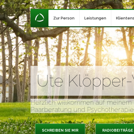
Zur Person
Leistungen
Klienten
Ute Klöpper
Herzlich willkommen auf meinem
Paarberatung und Psychotherapie
SCHREIBEN SIE MIR
RADIOBEITRÄGE