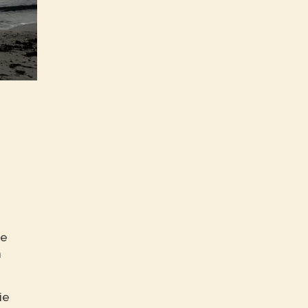
he
n
ie