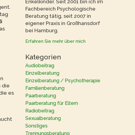
Enkelkinder. Seit 2001 bin ich im
gent.
Fachbereich Psychologische
stag
Beratung tätig, seit 2007 in
6
eigener Praxis in Großhansdorf
as
bei Hamburg.
Erfahren Sie mehr über mich
Kategorien
Audiobeitrag
Einzelberatung
en
Einzelberatung / Psychotherapie
 die
Familienberatung
die es
Paarberatung
Paarberatung für Eltern
Radiobeitrag
Sexualberatung
aucht
Sonstiges
Trennungsberatung