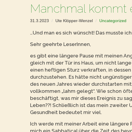
Manchmal kommt es
31.3.2023
Ute Klöpper-Wenzel
Uncategorized
…Und man es sich wünscht! Das musste ich 
Sehr geehrte LeserInnen,
es gibt eine längere Pause mit meinen Ang
gleich mit der Tür ins Haus, um nicht lan
einen heftigen Sturz verkraften, in dessen
durchzustehen. Es hätte nicht ungünstige
des neuen Jahres wieder durchstarten mit m
vollkommen „lahm gelegt“. Wie schon öfte
beschäftigt, was mir dieses Ereignis zu sa
Leben??! Schließlich ist das mein zweiter 
Gesundheit bedeutet mir viel.
Ich werde mit meiner Arbeit eine längere 
mich ein Sabbatical über die Zeit des bev