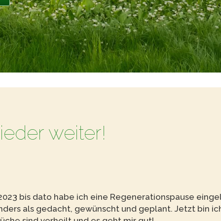
eder weiter!
r 2023 bis dato habe ich eine Regenerationspause einge
ders als gedacht, gewünscht und geplant. Jetzt bin ic
che sind verheilt und es geht mir gut!