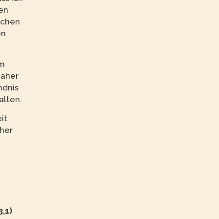
en
schen
en
um
daher
ndnis
alten.
it
her
,1)